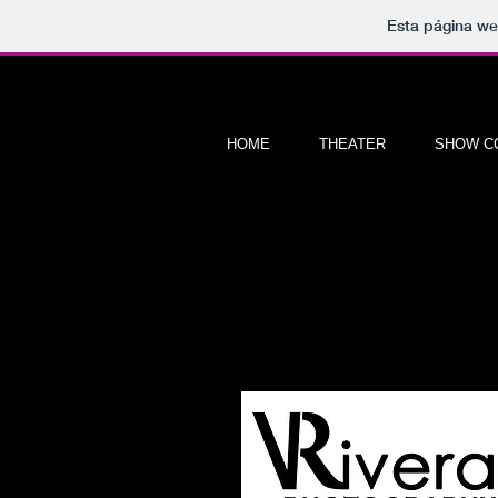
Esta página we
HOME
THEATER
SHOW C