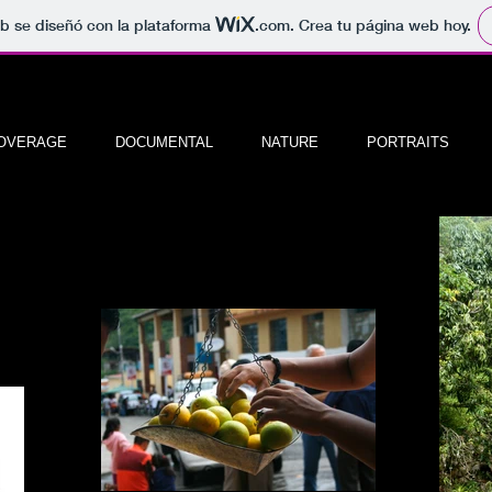
b se diseñó con la plataforma
.com
. Crea tu página web hoy.
OVERAGE
DOCUMENTAL
NATURE
PORTRAITS